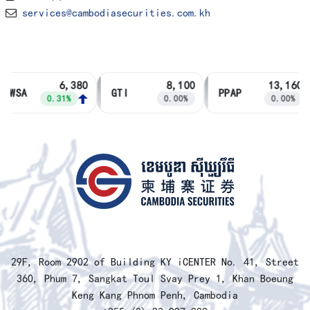
services@cambodiasecurities.com.kh
6,380
8,100
13,160
PWSA
GTI
PPAP
0.31%
0.00%
0.00%
​29F, Room 2902 of Building KY iCENTER No. 41, Street
360, Phum 7, Sangkat Toul Svay Prey 1, Khan Boeung
Keng Kang Phnom Penh, Cambodia