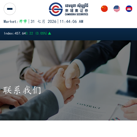
跳至内容
Market:
开市
|
31 七月 2026
|
11:44:06 AM
PWSA
6,360
GTI
8,200
PPAP
13,140
PPSP
1,170
PAS
14,120
A
Index:
457.64
0.22 (0.05%)
▲
联系我们