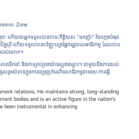
conomic Zone
កម្ពុជា ហើយជាអ្នកទទួលបានឋានៈកិត្តិយស “ឧកញ៉ា” វ័យក្មេងបំផុត
ហបុរី ហើយទទួលបានបរិញ្ញាបត្រផ្នែករដ្ឋបាលអាជីវកម្ម ដែលបាន
លាយរបស់លោក។
ថភាពដឹកនាំ និងការគ្រប់គ្រងយ៉ាងល្អឥតខ្ចោះ។ ជាមួយនឹងការយល់
ចូលរួមសំខាន់ក្នុងការជម្រុញកំណើនសាជីវកម្មតាមរយៈការធ្វើ
nment relations. He maintains strong, long-standing
nt bodies and is an active figure in the nation’s
ve been instrumental in enhancing