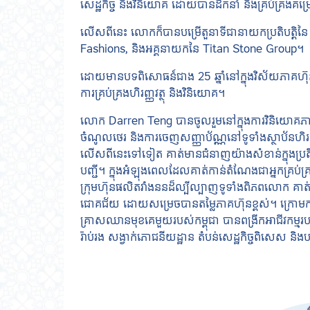
សេដ្ឋកិច្ច និងវិនិយោគ ដោយបានដឹកនាំ និងគ្រប់គ្រងគម្រ
លើសពីនេះ លោកក៏បានបម្រើតួនាទីជានាយកប្រតិបត្តិ
Fashions, និងអគ្គនាយកនៃ Titan Stone Group។
ដោយមានបទពិសោធន៍ជាង 25 ឆ្នាំនៅក្នុងវិស័យភាគហ៊ុន 
ការគ្រប់គ្រងហិរញ្ញវត្ថុ និងវិនិយោគ។
លោក Darren Teng បានចូលរួមនៅក្នុងការវិនិយោគភាគហ៊
ចំណូលថេរ និងការចេញសញ្ញាប័ណ្ណនៅទូទាំងស្ថាប័នហិរញ្ញវត
លើសពីនេះទៅទៀត គាត់មានជំនាញយ៉ាងសំខាន់ក្នុងប្រតិបត
បញ្ជី។ ក្នុងអំឡុងពេលដែលគាត់កាន់តំណែងជាអ្នកគ្រប
ក្រុមហ៊ុនផលិតវាំងននដ៏ល្បីល្បាញទូទាំងពិភពលោក គាត់បា
ជោគជ័យ ដោយសម្រេចបានតម្លៃភាគហ៊ុនខ្ពស់។ ក្រោមក
គ្រាសឈានមុខគេមួយរបស់កម្ពុជា បានពង្រីកអាជីវកម្មរ
រ៉ាប់រង សង្វាក់ភោជនីយដ្ឋាន តំបន់សេដ្ឋកិច្ចពិសេស និ