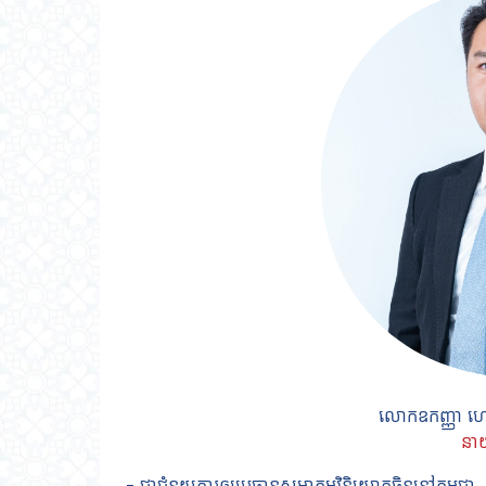
លោកឧកញ្ញា ហេ
នាយ
– ជាជំនួយការឲ្យប្រធានសមាគមវិនិយោគចិននៅកម្ពុជា