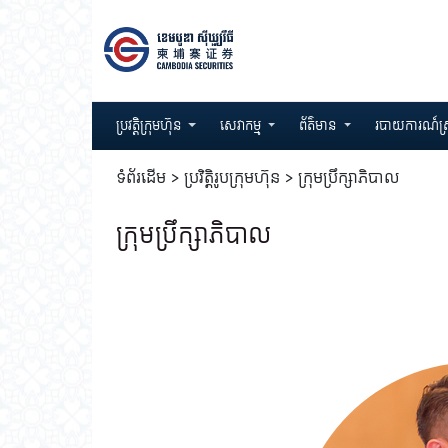
Skip to Content
ប្រវត្តិក្រុមហ៊ុន
សេវាកម្ម
ព័ត៌មាន
របាយការណ៍ស្រ
ទំព័រដើម > ប្រវិតិ្តរូបក្រុមហ៊ុន > ក្រុមប្រឹក្សាភិបាល
ក្រុមប្រឹក្សាភិបាល