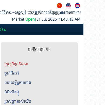
ង
ព័ត៌មាន
សន្ទស្សន៍ CSX
បើកគណនីជួញដូរ
ឱកាសការងារ
Market:
Open
|
31 Jul 2026
|
11:43:43 AM
PWSA
6,360
GTI
8,200
PPAP
13,140
PPSP
1,170
PAS
14,120
A
%)
▲
ប្រវត្តិរូបក្រុមហ៊ុន
ក្រុមប្រឹក្សាភិបាល
ថ្នាក់ដឹកនាំ
ចនាសម្ព័ន្ធចាត់តាំង
អំពីយើងខ្ញុំ
រូបសញ្ញារបស់យើង