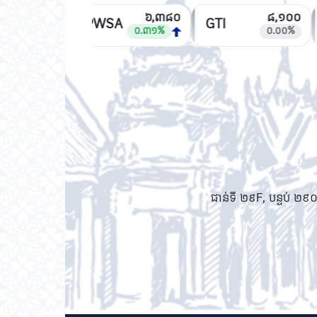
៦,៣៨០
៨,១០០
PWSA
GTI
០.៣១%
០.០០%
ជាន់ទី ២៩F, បន្ទប់ ២