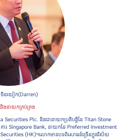
 ចិនយៀក(Darren)
 និងនាយកគ្រប់គ្រង
ecurities Plc. និងជានាយកប្រតិបត្តិនៃ Titan Stone
ធនាគារ Singapore Bank, នាយកនៃ Preferred Investment
 Securities (HK)។លោកមានបទពិសោធន៍ច្រើនក្នុងវិស័យ