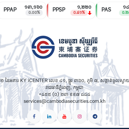
១៣,១៦០
១,២២០
១៤,
PPAP
PPSP
PAS
០.០០%
០.៨១%
០.២៨
៩០២ នៃអគារ KY iCENTER លេខ ៤១, ផ្លូវ ៣៦០, ភូមិ ៧, សង្កាត់ទួលស្វា
រាជធានីភ្នំពេញ, កម្ពុជា
+៨៥៥ (០) ២៣ ៩៩៧ ៨៨៨
services@cambodiasecurities.com.kh