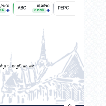
២៤០
៧,៣២០
២,៥៤០
ABC
PEPC
MJQ
%
០.២៧%
០.០០%
យព្រៃ ១, ខណ្ឌបឹងកេងកង