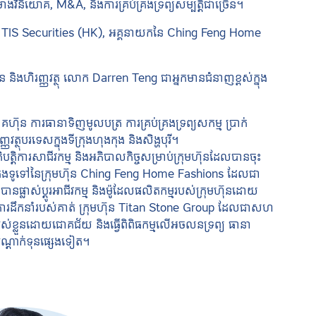
ោងវិនិយោគ, M&A, និងការគ្រប់គ្រងទ្រព្យសម្បត្តិជាច្រើន។
នៃ TIS Securities (HK), អគ្គនាយកនៃ Ching Feng Home
និងហិរញ្ញវត្ថុ លោក Darren Teng ជាអ្នកមានជំនាញខ្ពស់ក្នុង
ុន ការធានាទិញមូលបត្រ ការគ្រប់គ្រងទ្រព្យសកម្ម ប្រាក់
្ថុបរទេសក្នុងទីក្រុងហុងកុង និងសិង្ហបុរី។
្តិការសាជីវកម្ម និងអភិបាលកិច្ចសម្រាប់ក្រុមហ៊ុនដែលបានចុះ
់គ្រងទូទៅនៃក្រុមហ៊ុន Ching Feng Home Fashions ដែលជា
នផ្លាស់ប្តូរអាជីវកម្ម និងម៉ូដែលផលិតកម្មរបស់ក្រុមហ៊ុនដោយ
ារដឹកនាំរបស់គាត់ ក្រុមហ៊ុន Titan Stone Group ដែលជាសហ
បស់ខ្លួនដោយជោគជ័យ និងធ្វើពិពិធកម្មលើអចលនទ្រព្យ ធានា
ងបណ្តាក់ទុនផ្សេងទៀត។