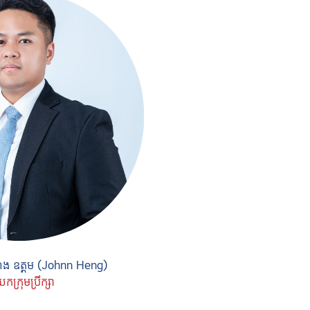
ង ឧត្តម (Johnn Heng)
កក្រុមប្រឹក្សា