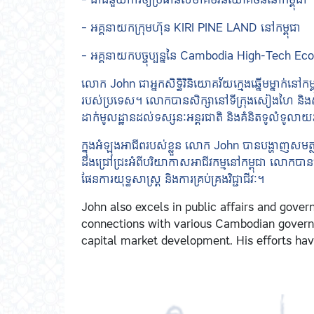
– អគ្គនាយកក្រុមហ៊ុន KIRI PINE LAND នៅកម្ពុជា
– អគ្គនាយកបច្ចុប្បន្ននៃ Cambodia High-Tech E
លោក John ជាអ្នកសិទ្ធិវិនិយោគវ័យក្មេងឆ្នើមម្នាក់នៅ
របស់ប្រទេស។ លោកបានសិក្សានៅទីក្រុងសៀងហៃ និងសិង្
ដាក់មូលដ្ឋានដល់ទស្សនៈអន្តរជាតិ និងគំនិតទូលំទូ
ក្នុងអំឡុងអាជីពរបស់ខ្លួន លោក John បានបង្ហាញសមត្
ដឹងជ្រៅជ្រះអំពីបរិយាកាសអាជីវកម្មនៅកម្ពុជា លោកបាន
ផែនការយុទ្ធសាស្រ្ត និងការគ្រប់គ្រងវិជ្ជាជីវៈ។
John also excels in public affairs and gover
connections with various Cambodian governme
capital market development. His efforts ha