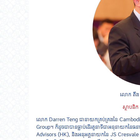
លោក តឹង
ស្ថាបនិក
លោក Darren Teng ជានាយកគ្រប់គ្រងនៃ Cambodia S
Group។ ក៏ដូចជាបានធ្លាប់ដើរតួនាទីជាអនុនាយកនៃ
Advisors (HK), និងអនុអគ្គនាយកនៃ JS Cresvale