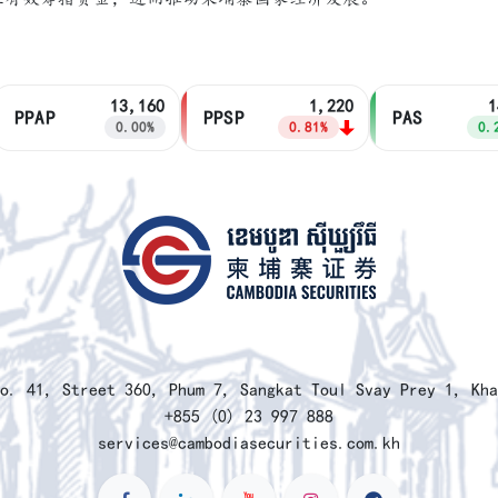
13,160
1,220
14
PPAP
PPSP
PAS
0.00%
0.81%
0.28
No. 41, Street 360, Phum 7, Sangkat Toul Svay Prey 1, Kh
+855 (0) 23 997 888
services@cambodiasecurities.com.kh