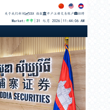
关于我们
新闻
CSX 指数
开户注册交易账户
招聘
Market:
开市
|
31 七月 2026
|
11:44:06 AM
200
PPAP
13,140
PPSP
1,170
PAS
14,120
ABC
7,280
PEPC
2,540
CGSM
2,92