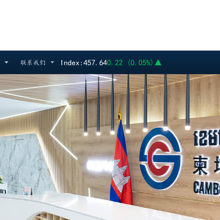
PWSA
6,360
GTI
8,
Index:
457.64
0.22 (0.05%)
▲
联系我们