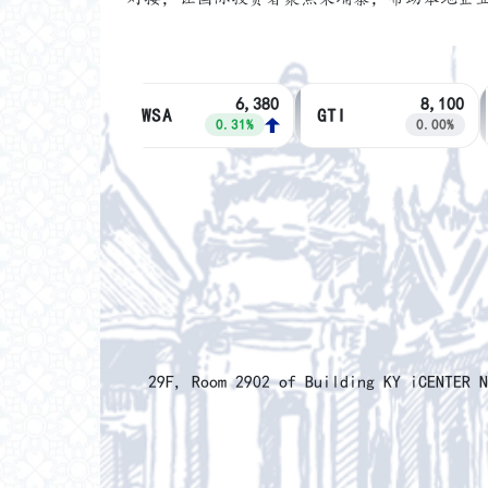
6,380
8,100
PWSA
GTI
0.31%
0.00%
​29F, Room 2902 of Building KY iCENTER 