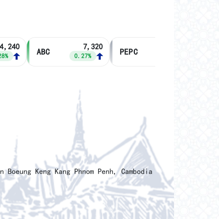
,240
7,320
2,540
ABC
PEPC
MJQE
%
0.27%
0.00%
an Boeung Keng Kang Phnom Penh, Cambodia