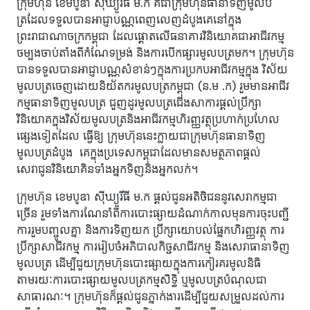
ក្រុមហ៊ុន ខេមបូឌា ស៊ីឃ្យួរឹធី ​ម.​ក គឺជាក្រុមហ៊ុនធានាទិញមូលប
ត្រដែលទទួលបានអាជ្ញាបណ្ណពេញលេញដំបូងគេនៅក្នុង
ព្រះរាជាណាចក្រកម្ពុជា ដែលផ្តោតលើធនាគារវិនិយោគជាអាជីវកម្ម
ចម្បងចាប់តាំងពីកំណែទម្រង់ និងការបើកផ្សារមូលបត្រមក។ ក្រុមហ៊ុន
បានទទួលបានអាជ្ញាបណ្ណសំខាន់ៗក្នុងការប្រកបអាជីវកម្មក្នុង វិស័យ
មូលបត្រចេញដោយនិយ័តករមូលបត្រកម្ពុជា (ន.ម .ក) រួមមានអាជីវ
កម្មធានាទិញមូលបត្រ ជួញដូរមូលបត្រជើងសាការផ្តល់ប្រឹក្សា
វិនិយោគក្នុងវិស័យមូលបត្រនិងអាជីវកម្មហិរញ្ញវត្ថុប្រហាក់ប្រហែល
ផ្សេងទៀតដែល ធ្វើឱ្យ ក្រុមហ៊ុននេះក្លាយជាក្រុមហ៊ុនធានាទិញ
មូលបត្រដំបូង ​ គេក្នុងប្រទេសកម្ពុជាដែលមានសមត្ថភាពផ្តល់
សេវាជូនវិនិយោគិនទាំងអ្នកទិញនិងអ្នកលក់។
ក្រុមហ៊ុន ខេមបូឌា ស៊ីឃ្យួរឹធី ម.ក ផ្តល់ជូនអតិថិជននូវសេវាកម្មជា
ច្រើន រួមទាំងការណែនាំពីការបោះផ្សាយដំណាក់កាលមុនការចុះបញ្ជី
ការរួមបញ្ចូលគ្នា និងការទិញយក ប្រឹក្សាយោបល់ផ្នែកហិរញ្ញវត្ថុ ការ
ប្រឹក្សាសាជីវកម្ម ការរៀបចំអភិបាលកិច្ចសាជីវកម្ម និងសេវាធានាទិញ
មូលបត្រ ដើម្បីជួយក្រុមហ៊ុនបោះផ្សាយក្នុងការកៀរគរមូលនិធិ
តាមរយៈការបោះផ្សាយមូលបត្រកម្មសិទ្ធិ ឬមូលបត្របំណុលជា
សាធារណៈ។ ក្រុមហ៊ុនក៏ផ្តល់ជូនភ្នាក់ងារដើម្បីជួយសម្រួលដល់ការ