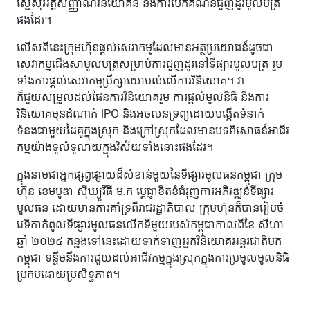
ស្នើសុំអត្តសញ្ញាណវិនិយោគិន និងការបើកគណនីជួញដូរមូលបត្រ
ផងដែរ។
លើសពីនេះក្រុមហ៊ុនផ្តល់សេវាកម្មដែលមានអត្ថប្រយោជន៍ដូចជា
សេវាកម្មជើងសាមូលបត្រសម្រាប់ការជួញដូរនៅទីផ្សារមូលបត្រ រួម
ទាំងការផ្តល់សេវាកម្មប្រឹក្សាយោបល់លើការវិនិយោគ។ វា
ក៏ជួយសម្រួលដល់ផែនការវិនិយោគរួម ការផ្តល់មូលនិធិ និងការ
វិនិយោគមុនដំណាក់ IPO និងអចលនទ្រព្យដោយបង្កើតទំនាក់
ទំនងជាមួយដៃគូក្នុងស្រុក និងក្រៅស្រុកដែលមានបទពិសោធន៍អាជីវ
កម្មយ៉ាងទូលំទូលាយក្នុងវិស័យទាំងនោះផងដែរ។
ក្នុងនាមជាអ្នកផ្សព្វផ្សាយដ៏សំខាន់មួយនៃទីផ្សារមូលធនកម្ពុជា ក្រុម
ហ៊ុន ខេមបូឌា ស៊ីឃ្យួរឹធី ម.ក ប្តេជ្ញាខិតខំជំរុញការអភិវឌ្ឍន៍ទីផ្សារ
មូលធន ដោយមានការគាំទ្រពីរាជរដ្ឋាភិបាល ក្រុមហ៊ុនក៏បានរៀបចំ
វេទិកាកំពូលទីផ្សារមូលធនលើកទីមួយរបស់កម្ពុជាកាលពីខែ សីហា
ឆ្នាំ ២០២៤ កន្លងទៅនេះដោយទាក់ទាញអ្នកវិនិយោគអន្តរជាតិមក
កម្ពុជា ទន្ទឹមនឹងការជួយដល់អាជីវកម្មក្នុងស្រុកក្នុងការប្រមូលមូលនិធិ
ប្រកបដោយប្រសិទ្ធភាព។