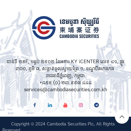
ជាន់ទី ២៩F, បន្ទប់ ២៩០២ នៃអគារ KY iCENTER លេខ ៤១, ផ្លូវ
៣៦០, ភូមិ ៧, សង្កាត់ទួលស្វាយព្រៃ ១, ខណ្ឌបឹងកេងកង
រាជធានីភ្នំពេញ, កម្ពុជា
+៨៥៥ (០) ២៣ ៩៩៧ ៨៨៨
services@cambodiasecurities.com.kh
Copyright © 2024 Cambodia Securities Plc, All Rights
Reserved.