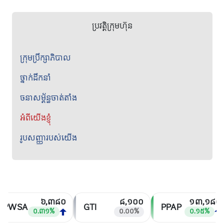
ប្រវត្តិក្រុមហ៊ុន
ក្រុមប្រឹក្សាភិបាល
ថ្នាក់ដឹកនាំ
ចនាសម្ព័ន្ធចាត់តាំង
អំពីយើងខ្ញុំ
រូបសញ្ញារបស់យើង
៦,៣៨០
៨,១០០
១៣,១៨០
PWSA
GTI
PPAP
០.៣១%
០.០០%
០.១៥%