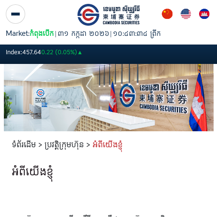
Skip to Content
Market:
កំពុងបើក
|
៣១ កក្កដា ២០២៦
|
១០:៤៣:៣៤ ព្រឹក
PWSA
6,360
GTI
8,200
PPAP
13,140
PPSP
1,170
PAS
Index:
457.64
0.22 (0.05%)
▲
ទំព័រដើម > ប្រវត្តិក្រុមហ៊ុន >
អំពីយើងខ្ញុំ
អំពីយើងខ្ញុំ