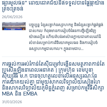
ផ្សារមូលធន” ដោយជោគជ័យនិងទទួលបានផ្លែផ្កាយ៉ាង
ត្រចះត្រចង់
26/06/2026
បច្ចុប្បន្ន ខ្សែសង្វាក់ឧស្សាហកម្ម និងខ្សែសង្វាក់ផ្គត់ផ្គង់
ជាសកល កំពុងមានការរៀបចំផែនការថ្មីឡើងវិញ
យ៉ាងលឿន ហើយតំបន់អាស៊ានក្លាយជាគោលដៅដ៏
សំខាន់សម្រាប់ការវិនិយោគមូលធន និងការរៀបចំ
ឧស្សាហកម្មជាសកល។ ក្នុងនាមជាប...
ការផ្តល់ការអប់រំកាន់តែស៊ីជម្រៅបង្កើនសមត្ថភាពកាន់តែ
ប្រសើរឡើងនាពេលអនាគត | ក្រុមហ៊ុន ខេមបូឌា
ស៊ីឃ្យួរឹធី ម.ក បានចុះហត្ថលេខាលើអនុស្សរណៈនៃ
ការយោគយល់គ្នា ជាមួយសាកលវិទ្យាល័យសៀងហៃ
និងសាកលវិទ្យាល័យភូមិន្ទភ្នំពេញ សម្រាប់កម្មវិធីសិក្សា
MBA និង EMBA
31/03/2026