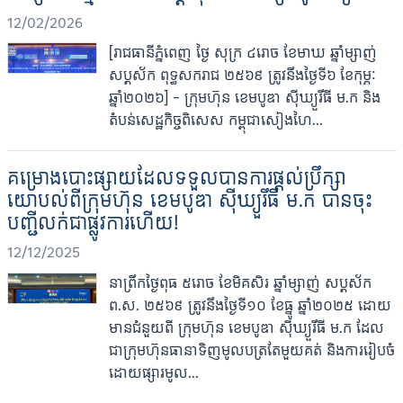
12/02/2026
[រាជធានីភ្នំពេញ ថ្ងៃ សុក្រ ៤រោច ខែមាឃ ឆ្នាំម្សាញ់
សប្តស័ក ពុទ្ធសករាជ ២៥៦៩ ត្រូវនឹងថ្ងៃទី៦ ខែកុម្ភៈ
ឆ្នាំ២០២៦] – ក្រុមហ៊ុន ខេមបូឌា ស៊ីឃ្យួរឹធី ម.ក និង
តំបន់សេដ្ឋកិច្ចពិសេស កម្ពុជាសៀងហៃ...
គម្រោងបោះផ្សាយដែលទទួលបានការផ្តល់ប្រឹក្សា
យោបល់ពីក្រុមហ៊ុន ខេមបូឌា សុីឃ្យួរឹធី ម.ក បានចុះ
បញ្ជីលក់ជាផ្លូវការហើយ!
12/12/2025
នាព្រឹកថ្ងៃពុធ ៥រោច ខែមិគសិរ ឆ្នាំម្សាញ់ សប្តស័ក
ព.ស. ២៥៦៩ ត្រូវនឹងថ្ងៃទី១០ ខែធ្នូ ឆ្នាំ២០២៥ ដោយ
មានជំនួយពី ក្រុមហ៊ុន ខេមបូឌា ស៊ីឃ្យួរឹធី ម.ក ដែល
ជាក្រុមហ៊ុនធានាទិញមូលបត្រតែមួយគត់ និងការរៀបចំ
ដោយផ្សារមូល...