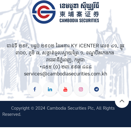
ជាន់ទី ២៩F, បន្ទប់ ២៩០២ នៃអគារ KY iCENTER លេខ ៤១, ផ្លូវ
៣៦០, ភូមិ ៧, សង្កាត់ទួលស្វាយព្រៃ ១, ខណ្ឌបឹងកេងកង
រាជធានីភ្នំពេញ, កម្ពុជា
+៨៥៥ (០) ២៣ ៩៩៧ ៨៨៨
services@cambodiasecurities.com.kh
Copyright © 2024 Cambodia Securities Plc, All Rights
Reserved.