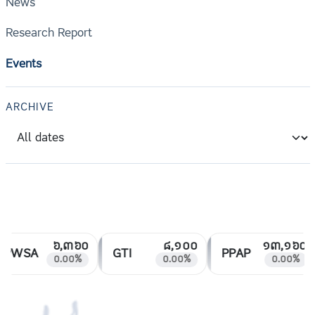
News
Research Report
Events
ARCHIVE
៦,៣៦០
៨,១០០
១៣,១៦០
PWSA
GTI
PPAP
០.០០%
០.០០%
០.០០%