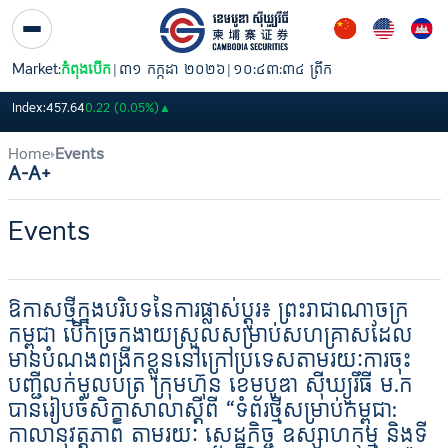
Skip to Content
Market:
កំពុងបើក
|
៣១ កក្កដា ២០២៦
|
១០:៤៣:៣៤ ព្រឹក
PWSA
6,360
GTI
8,200
PPAP
13,140
PPSP
1,170
PAS
Index:
457.64
0.22 (0.05%)
▲
Home
Events
A-
A+
Events
ឱកាសថ្មីក្នុងបរិបទនៃការផ្លាស់ប្តូរ៖ ព្រះរាជាណាចក្រ
កម្ពុជា បើកច្រកងាយស្រួលសម្រាប់សហគ្រាសដែល
មានបំណងពង្រីកខ្លួននៅក្រៅប្រទេសតាមរយៈការចុះ
បញ្ជីលក់មូលបត្រ ក្រុមហ៊ុន ខេមបូឌា ស៊ីឃ្យួរឹធី ម.ក
បានរៀបចំសិក្ខាសាលាស្ដីពី “ទំព័រថ្មីសម្រាប់កម្ពុជា:
កាលានុវត្តភាព តាមរយៈ សេដ្ឋកិច្ច ឧស្សាហកម្ម និងទី