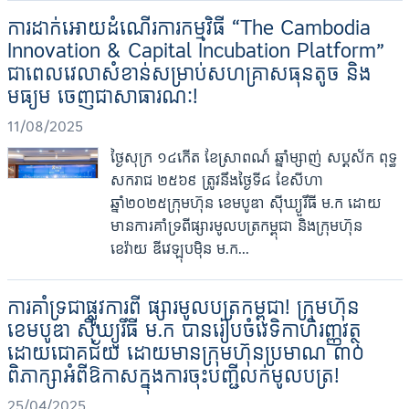
ការដាក់អោយដំណើរការកម្មវិធី “The Cambodia
Innovation & Capital Incubation Platform”
ជាពេលវេលាសំខាន់សម្រាប់សហគ្រាសធុនតូច និង
មធ្យម ចេញជាសាធារណៈ!
11/08/2025
ថ្ងៃសុក្រ ១៤កើត ខែស្រាពណ៍ ឆ្នាំម្សាញ់ សប្តស័ក ពុទ្ធ
សករាជ ២៥៦៩ ត្រូវនឹងថ្ងៃទី៨ ខែសីហា
ឆ្នាំ២០២៥ក្រុមហ៊ុន ខេមបូឌា ស៊ីឃ្យួរឹធី ម.ក ដោយ
មានការគាំទ្រពីផ្សារមូលបត្រកម្ពុជា និងក្រុមហ៊ុន
ខេវ៉ាយ ឌីវេឡុបម៉ិន ម.ក...
ការគាំទ្រជាផ្លូវការពី ផ្សារមូលបត្រកម្ពុជា! ក្រុមហ៊ុន
ខេមបូឌា ស៊ីឃ្យួរឹធី ម.ក បានរៀបចំវេទិកាហិរញ្ញវត្ថុ
ដោយជោគជ័យ ដោយមានក្រុមហ៊ុនប្រមាណ ៣០
ពិភាក្សាអំពីឱកាសក្នុងការចុះបញ្ជីលក់មូលបត្រ!
25/04/2025