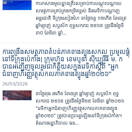
ការកសាងមូលដ្ឋានគ្រឹះសម្រាប់ការបណ្តុះបណ្តាល
សមត្ថភាពគ្រប់គ្រងកម្រិតខ្ពស់ និងវេទិកាបណ្តាញ
អន្តរជាតិ ទីក្រុងសៀងហៃ នាថ្ងៃចន្ទ ១២កើត ខែចេត្រ
ឆ្នាំម្សាញ់ សប្តស័ក ពុទ្ធសករាជ ២៥៦៩ ត្រូវនឹងថ្ងៃទី
៣0 ខែមីនា ឆ្នាំ...
ការពង្រឹងសមត្ថភាពតំបន់ភាគខាងត្បូងសកល ប្រមូលផ្ដុំ
នៅទីក្រុងប៉េកាំង| ក្រុមហ៊ុន ខេមបូឌា ស៊ីឃ្យួរឹធី ម. ក
បានអញ្ជើញចូលរួមជាកិត្តិយសក្នុងវេទិកាស្ដីពី “អ្នក
ជំនាញហិរញ្ញវត្ថុសកលភាគខាងត្បូងឆ្នាំ២០២៦”
26/03/2026
នាថ្ងៃពុធ ៧កើត ខែចេត្រ ឆ្នាំម្សាញ់ សប្តស័ក ពុទ្ធ
សករាជ ២៥៦៩ ត្រូវនឹងថ្ងៃទី២៥ ខែមីនា ឆ្នាំ២០២៦
“វេទិកាអ្នកជំនាញហិរញ្ញវត្ថុសកលភាគខាងត្បូង
ឆ្នាំ២០២៦” ត្រូវបានប្រារព្ធឡើងនៅទីក្រុងប៉េកាំង។
តំណាងរដ្ឋាភិបាល ធន...