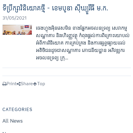
ទីប្រឹក្សាវិនិយោគថ្មី - ខេមបូឌា ស៊ីឃ្យួរឹធី ម.ក.
31/05/2021
ចេងហ្វុងអ៊ិនវេសមិន ខាងផ្នែកអចលនទ្រព្យ សេវាកម្ម
សណ្ឋាគារ និងហិរញ្ញវត្ថុ កំពុងផ្ដល់ការពិគ្រោះយោបល់
អំពីការវិនិយោគ ការគ្រប់គ្រង និងការផ្សព្វផ្សាយដល់
អតិថិជនដូចជាសណ្ឋាគារ ភោជនីយដ្ឋាន អភិវឌ្ឍករ
អចលនទ្រព្យ ក្រុ...
Print
Share
Top
CATEGORIES
All News