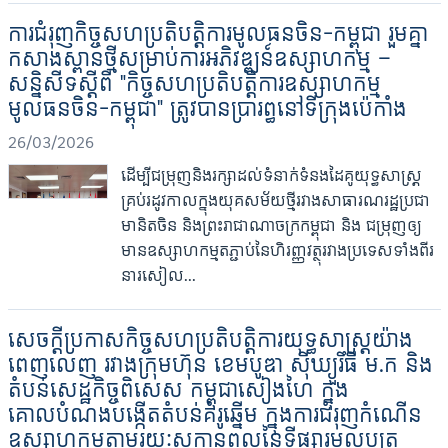
ការជំរុញកិច្ចសហប្រតិបត្តិការមូលធនចិន–កម្ពុជា រួមគ្នា
កសាងស្ពានថ្មីសម្រាប់ការអភិវឌ្ឍន៍ឧស្សាហកម្ម —
សន្និសីទស្តីពី "កិច្ចសហប្រតិបត្តិការឧស្សាហកម្ម
មូលធនចិន–កម្ពុជា" ត្រូវបានប្រារព្ធនៅទីក្រុងប៉េកាំង
26/03/2026
ដើម្បីជម្រុញនិងរក្សាដល់ទំនាក់ទំនងដៃគូយុទ្ធសាស្ត្រ
គ្រប់រដូវកាលក្នុងយុគសម័យថ្មីរវាងសាធារណរដ្ឋប្រជា
មានិតចិន និងព្រះរាជាណាចក្រកម្ពុជា និង ជម្រុញឲ្យ
មានឧស្សាហកម្មតភ្ជាប់នៃហិរញ្ញវត្ថុរវាងប្រទេសទាំងពីរ
នារសៀល...
សេចក្តីប្រកាសកិច្ចសហប្រតិបត្តិការយុទ្ធសាស្ត្រយ៉ាង
ពេញលេញ រវាងក្រុមហ៊ុន ខេមបូឌា ស៊ីឃ្យួរឹធី ម.ក និង
តំបន់សេដ្ឋកិច្ចពិសេស កម្ពុជាសៀងហៃ ក្នុង
គោលបំណងបង្កើតតំបន់គំរូឆ្នើម ក្នុងការជំរុញកំណើន
ឧស្សាហកម្មតាមរយៈសក្ដានុពលនៃទីផ្សារមូលបត្រ